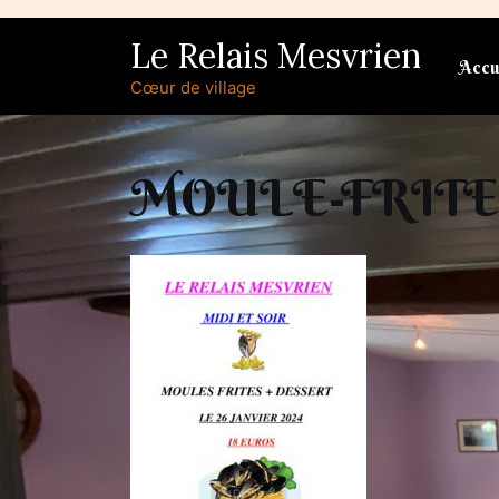
Skip
to
Le Relais Mesvrien
content
Accu
Cœur de village
MOULE-FRITE