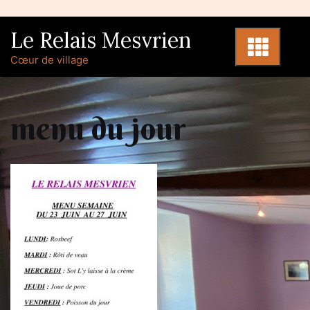
Skip
to
Le Relais Mesvrien
content
Cœur de village
menu du jour