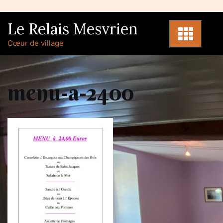
Skip
to
Le Relais Mesvrien
content
Cœur de village
menu-a-2400