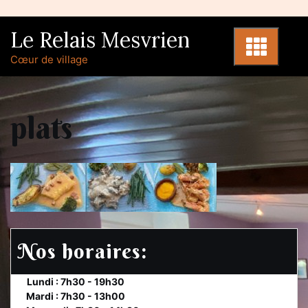
Skip
to
Le Relais Mesvrien
content
Cœur de village
plats
Nos horaires:
et
Lundi : 7h30 - 19h30
te
Mardi : 7h30 - 13h00